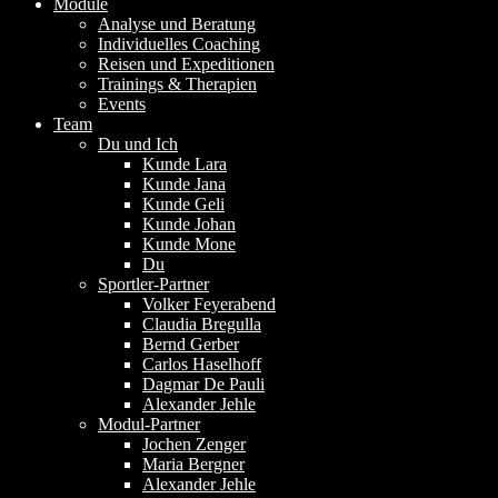
Module
Analyse und Beratung
Individuelles Coaching
Reisen und Expeditionen
Trainings & Therapien
Events
Team
Du und Ich
Kunde Lara
Kunde Jana
Kunde Geli
Kunde Johan
Kunde Mone
Du
Sportler-Partner
Volker Feyerabend
Claudia Bregulla
Bernd Gerber
Carlos Haselhoff
Dagmar De Pauli
Alexander Jehle
Modul-Partner
Jochen Zenger
Maria Bergner
Alexander Jehle