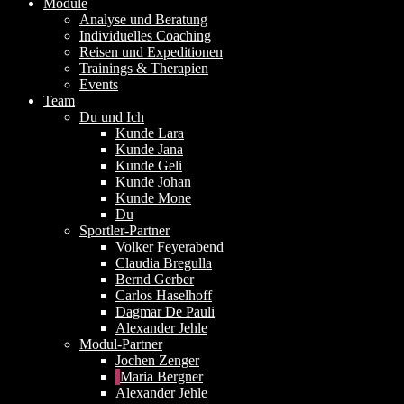
Module
Analyse und Beratung
Individuelles Coaching
Reisen und Expeditionen
Trainings & Therapien
Events
Team
Du und Ich
Kunde Lara
Kunde Jana
Kunde Geli
Kunde Johan
Kunde Mone
Du
Sportler-Partner
Volker Feyerabend
Claudia Bregulla
Bernd Gerber
Carlos Haselhoff
Dagmar De Pauli
Alexander Jehle
Modul-Partner
Jochen Zenger
Maria Bergner
Alexander Jehle