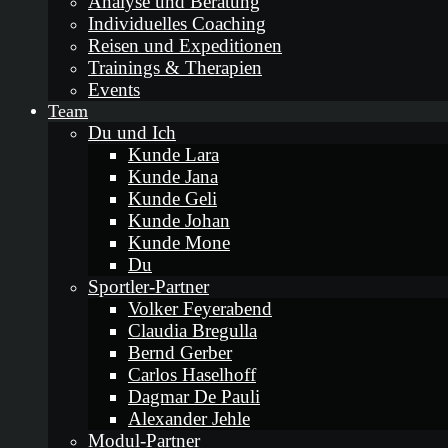
Analyse und Beratung
Individuelles Coaching
Reisen und Expeditionen
Trainings & Therapien
Events
Team
Du und Ich
Kunde Lara
Kunde Jana
Kunde Geli
Kunde Johan
Kunde Mone
Du
Sportler-Partner
Volker Feyerabend
Claudia Bregulla
Bernd Gerber
Carlos Haselhoff
Dagmar De Pauli
Alexander Jehle
Modul-Partner