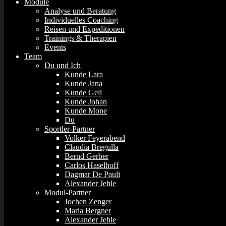
Module
Analyse und Beratung
Individuelles Coaching
Reisen und Expeditionen
Trainings & Therapien
Events
Team
Du und Ich
Kunde Lara
Kunde Jana
Kunde Geli
Kunde Johan
Kunde Mone
Du
Sportler-Partner
Volker Feyerabend
Claudia Bregulla
Bernd Gerber
Carlos Haselhoff
Dagmar De Pauli
Alexander Jehle
Modul-Partner
Jochen Zenger
Maria Bergner
Alexander Jehle