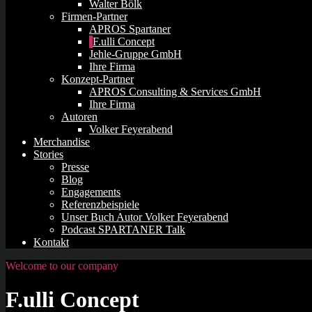
Walter Bölk
Firmen-Partner
APROS Spartaner
F.ulli Concept
Jehle-Gruppe GmbH
Ihre Firma
Konzept-Partner
APROS Consulting & Services GmbH
Ihre Firma
Autoren
Volker Feyerabend
Merchandise
Stories
Presse
Blog
Engagements
Referenzbeispiele
Unser Buch Autor Volker Feyerabend
Podcast SPARTANER Talk
Kontakt
Welcome to our company
F.ulli Concept